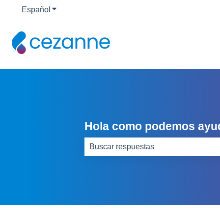
Español
Traducciones de Mostrar submenú de
Hola como podemos ayu
No hay sugerencias porque el camp