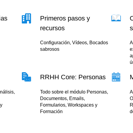
ias
Primeros pasos y
C
recursos
s
Configuración, Vídeos, Bocados
A
sabrosos
e
a
ú
RRHH Core: Personas
nálisis,
Todo sobre el módulo Personas,
A
Documentos, Emails,
O
 y
Formularios, Workspaces y
R
Formación
d