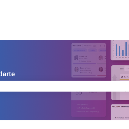
darte
o de búsqueda está vacío.