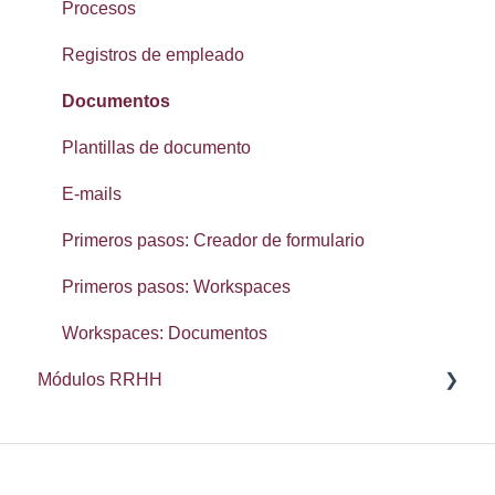
Lista de contactos
Procesos
Reseñas
Registros de empleado
SMS
Documentos
Widgets: panel de inicio
Plantillas de documento
Primeros Pasos: Configuración
E-mails
Primeros Pasos: Organización
Primeros pasos: Creador de formulario
Primeros pasos: Workspaces
Workspaces: Documentos
Módulos RRHH
Ausencias
Desempeño