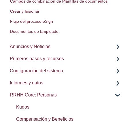
Campos de combinación de Plantillas de documentos
Crear y fusionar
Flujo del proceso eSign
Documentos de Empleado
Anuncios y Noticias
Primeros pasos y recursos
Notas de la lanzamiento
Configuración del sistema
Procesos
Informes y datos
Delegación de procesos
Administración del sistema
RRHH Core: Personas
Configuración de usuario
Integraciones: Webhooks
Brecha salarial de género
Navegación
Búsqueda, conjuntos y elementos recientes
Kudos
Calendarios
Exportación de datos
Compensación y Beneficios