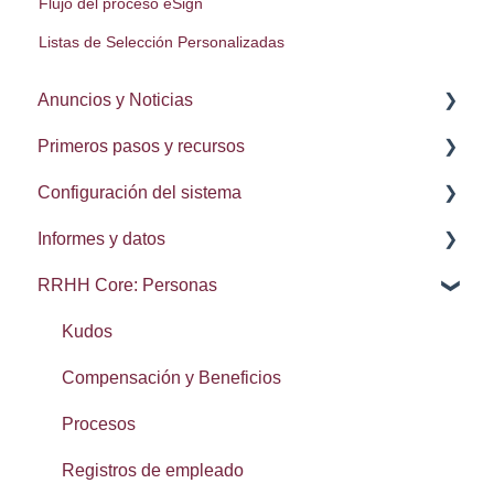
Flujo del proceso eSign
Listas de Selección Personalizadas
Anuncios y Noticias
Primeros pasos y recursos
Notas de la lanzamiento
Configuración del sistema
Procesos
Informes y datos
Delegación de procesos
Administración del sistema
RRHH Core: Personas
Configuración de usuario
Integraciones: Webhooks
Brecha salarial de género
Navegación
Búsqueda, conjuntos y elementos recientes
Kudos
Calendarios
Exportación de datos
Compensación y Beneficios
Lista de contactos
Procesos
Reseñas
Registros de empleado