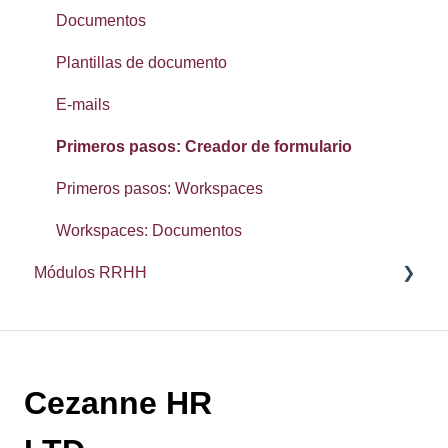
SMS
Documentos
Widgets: panel de inicio
Plantillas de documento
Primeros Pasos: Configuración
E-mails
Primeros Pasos: Organización
Primeros pasos: Creador de formulario
Primeros pasos: Workspaces
Workspaces: Documentos
Módulos RRHH
Ausencias
Desempeño
Cezanne HR
Onboarding
Tiempo