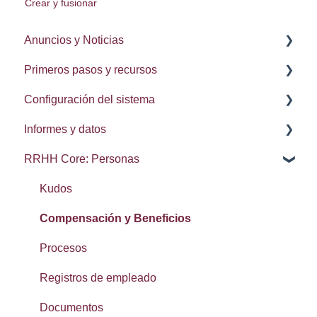
Crear y fusionar
Anuncios y Noticias
Primeros pasos y recursos
Notas de la lanzamiento
Configuración del sistema
Procesos
Informes y datos
Delegación de procesos
Administración del sistema
RRHH Core: Personas
Configuración de usuario
Integraciones: Webhooks
Brecha salarial de género
Navegación
Búsqueda, conjuntos y elementos recientes
Kudos
Calendarios
Exportación de datos
Compensación y Beneficios
Lista de contactos
Procesos
Reseñas
Registros de empleado
SMS
Documentos