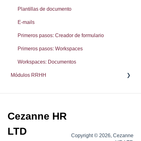
Widgets: panel de inicio
Plantillas de documento
Primeros Pasos: Configuración
E-mails
Primeros Pasos: Organización
Primeros pasos: Creador de formulario
Primeros pasos: Workspaces
Workspaces: Documentos
Módulos RRHH
Ausencias
Desempeño
Cezanne HR
Onboarding
Tiempo
LTD
Copyright © 2026, Cezanne