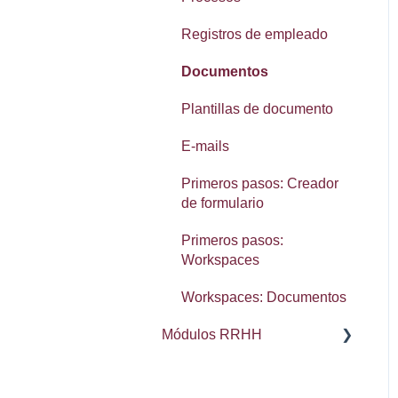
SMS
Registros de empleado
Widgets: panel de inicio
Documentos
Primeros Pasos:
Plantillas de documento
Configuración
E-mails
Primeros Pasos:
Organización
Primeros pasos: Creador
de formulario
Primeros pasos:
Workspaces
Workspaces: Documentos
Módulos RRHH
Ausencias