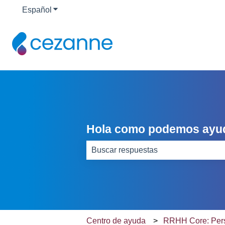
Español
Traducciones de Mostrar submenú de
Hola como podemos ayu
No hay sugerencias porque el camp
Centro de ayuda
RRHH Core: Per