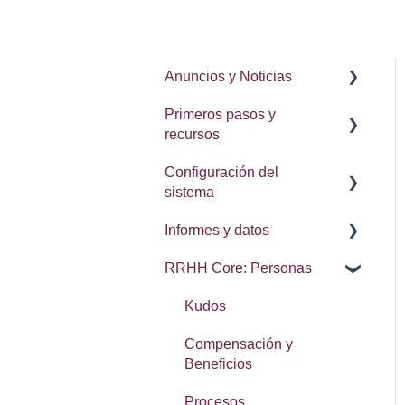
Anuncios y Noticias
Primeros pasos y
Notas de la lanzamiento
recursos
Configuración del
Procesos
sistema
Delegación de procesos
Informes y datos
Administración del sistema
Configuración de usuario
RRHH Core: Personas
Integraciones: Webhooks
Brecha salarial de género
Navegación
Búsqueda, conjuntos y
Kudos
Calendarios
elementos recientes
Compensación y
Lista de contactos
Exportación de datos
Beneficios
Reseñas
Procesos