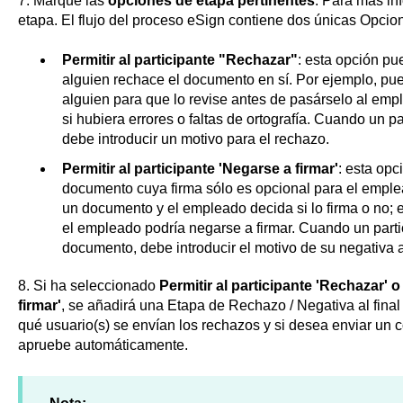
7. Marque las
opciones de etapa pertinentes
. Para más in
etapa. El flujo del proceso eSign contiene dos únicas Opcio
Permitir al participante "Rechazar"
: esta opción pu
alguien rechace el documento en sí. Por ejemplo, pu
alguien para que lo revise antes de pasárselo al emp
si hubiera errores o faltas de ortografía. Cuando un p
debe introducir un motivo para el rechazo.
Permitir al participante 'Negarse a firmar'
: esta opc
documento cuya firma sólo es opcional para el empl
un documento y el empleado decida si lo firma o no; en
el empleado podría negarse a firmar. Cuando un parti
documento, debe introducir el motivo de su negativa a
8. Si ha seleccionado
Permitir al participante 'Rechazar' o
firmar'
, se añadirá una Etapa de Rechazo / Negativa al final
qué usuario(s) se envían los rechazos y si desea enviar un c
apruebe automáticamente.