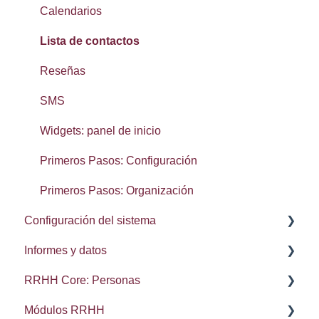
Calendarios
Lista de contactos
Reseñas
SMS
Widgets: panel de inicio
Primeros Pasos: Configuración
Primeros Pasos: Organización
Configuración del sistema
Informes y datos
Administración del sistema
RRHH Core: Personas
Integraciones: Webhooks
Brecha salarial de género
Módulos RRHH
Búsqueda, conjuntos y elementos recientes
Kudos