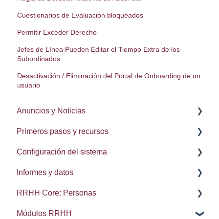
Cuestionarios de Evaluación bloqueados
Permitir Exceder Derecho
Jefes de Línea Pueden Editar el Tiempo Extra de los
Subordinados
Desactivación / Eliminación del Portal de Onboarding de un
usuario
Anuncios y Noticias
Primeros pasos y recursos
Notas de la lanzamiento
Configuración del sistema
Procesos
Informes y datos
Delegación de procesos
Administración del sistema
RRHH Core: Personas
Configuración de usuario
Integraciones: Webhooks
Brecha salarial de género
Módulos RRHH
Navegación
Búsqueda, conjuntos y elementos recientes
Kudos