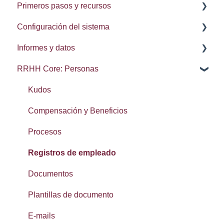
Primeros pasos y recursos
Notas de la lanzamiento
Configuración del sistema
Procesos
Informes y datos
Delegación de procesos
Administración del sistema
RRHH Core: Personas
Configuración de usuario
Integraciones: Webhooks
Brecha salarial de género
Navegación
Búsqueda, conjuntos y elementos recientes
Kudos
Calendarios
Exportación de datos
Compensación y Beneficios
Lista de contactos
Procesos
Reseñas
Registros de empleado
SMS
Documentos
Widgets: panel de inicio
Plantillas de documento
Primeros Pasos: Configuración
E-mails