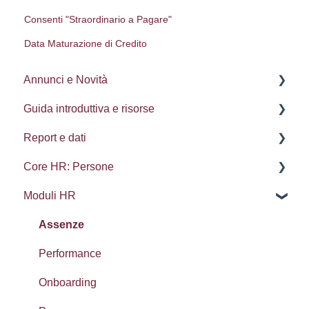
Consenti "Straordinario a Pagare"
Data Maturazione di Credito
Annunci e Novità
Guida introduttiva e risorse
Aggiornamenti
Report e dati
Delega dei processi
Core HR: Persone
Impostazioni utente
Ricerca, Set ed Elementi recenti
Moduli HR
Navigazione
Esportazione dei dati
Remunerazione e benefici
Calendari
Processi
Assenze
Lista Contatti
Schede dei dipendenti
Performance
Widget: Cruscutto Home
Documenti
Onboarding