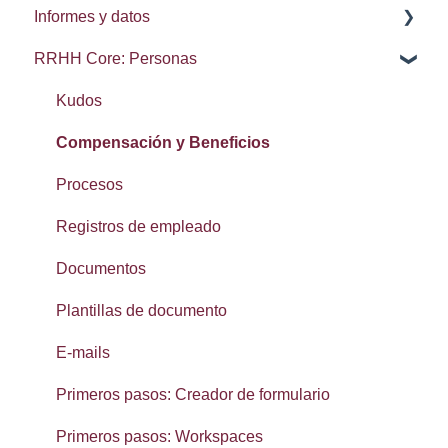
Informes y datos
Delegación de procesos
Administración del sistema
RRHH Core: Personas
Configuración de usuario
Integraciones: Webhooks
Brecha salarial de género
Navegación
Búsqueda, conjuntos y elementos recientes
Kudos
Calendarios
Exportación de datos
Compensación y Beneficios
Lista de contactos
Procesos
Reseñas
Registros de empleado
SMS
Documentos
Widgets: panel de inicio
Plantillas de documento
Primeros Pasos: Configuración
E-mails
Primeros Pasos: Organización
Primeros pasos: Creador de formulario
Primeros pasos: Workspaces