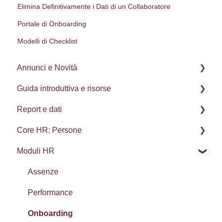
Elimina Definitivamente i Dati di un Collaboratore
Portale di Onboarding
Modelli di Checklist
Annunci e Novità
Guida introduttiva e risorse
Aggiornamenti
Report e dati
Delega dei processi
Core HR: Persone
Impostazioni utente
Ricerca, Set ed Elementi recenti
Moduli HR
Navigazione
Esportazione dei dati
Remunerazione e benefici
Calendari
Processi
Assenze
Lista Contatti
Schede dei dipendenti
Performance
Widget: Cruscutto Home
Documenti
Onboarding